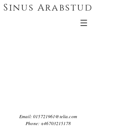
Sinus Arabstud
Email:
015721961@telia.com
Phone:
+46703215178